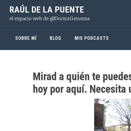
Saltar
Saltar
Saltar
RAÚL DE LA PUENTE
a
al
a
el espacio web de @DoctorGenoma
la
contenido
la
navegación
principal
barra
principal
lateral
SOBRE MÍ
BLOG
MIS PODCASTS
principal
Mirad a quién te puede
hoy por aquí. Necesita