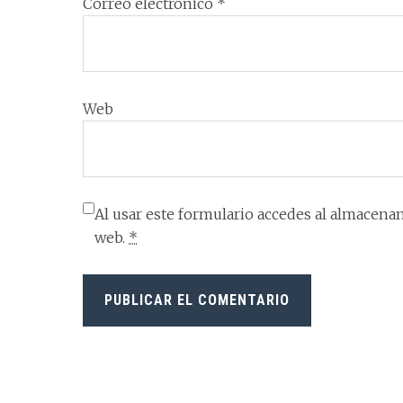
Correo electrónico
*
Web
Al usar este formulario accedes al almacenam
web.
*