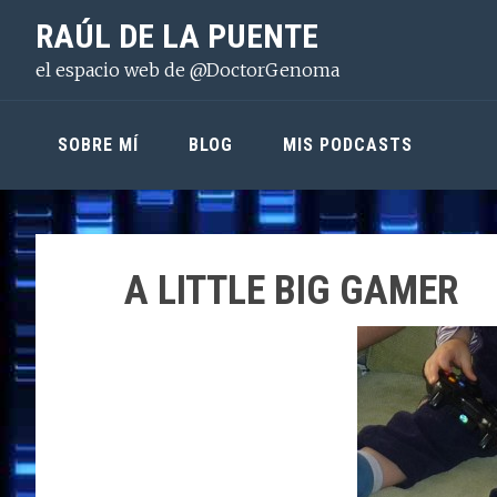
Saltar
Saltar
Saltar
RAÚL DE LA PUENTE
a
al
a
el espacio web de @DoctorGenoma
la
contenido
la
navegación
principal
barra
principal
lateral
SOBRE MÍ
BLOG
MIS PODCASTS
principal
A LITTLE BIG GAMER