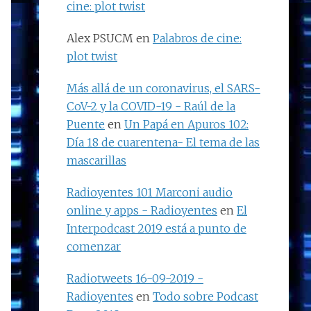
cine: plot twist
Alex PSUCM
en
Palabros de cine:
plot twist
Más allá de un coronavirus, el SARS-
CoV-2 y la COVID-19 - Raúl de la
Puente
en
Un Papá en Apuros 102:
Día 18 de cuarentena- El tema de las
mascarillas
Radioyentes 101 Marconi audio
online y apps - Radioyentes
en
El
Interpodcast 2019 está a punto de
comenzar
Radiotweets 16-09-2019 -
Radioyentes
en
Todo sobre Podcast