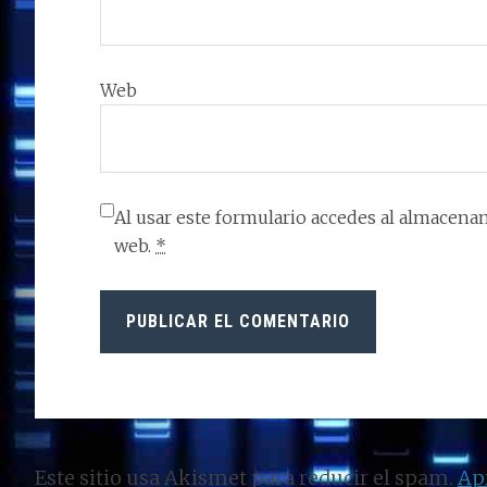
Web
Al usar este formulario accedes al almacenam
web.
*
Este sitio usa Akismet para reducir el spam.
Ap