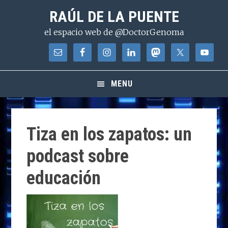
Saltar
Saltar
Saltar
RAÚL DE LA PUENTE
a
al
a
el espacio web de @DoctorGenoma
la
contenido
la
navegación
principal
barra
principal
lateral
principal
MENU
Tiza en los zapatos: un
podcast sobre
educación