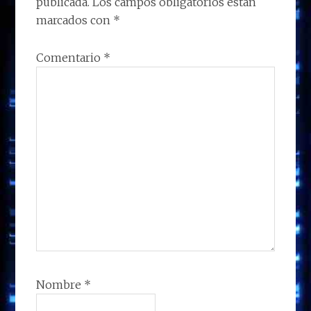
k
p
r
publicada.
Los campos obligatorios están
LECTORES
marcados con
*
Comentario
*
Nombre
*