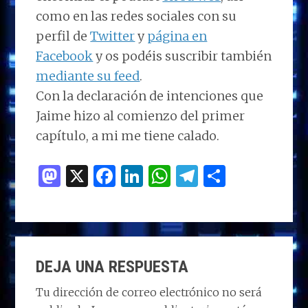
como en las redes sociales con su
perfil de
Twitter
y
página en
Facebook
y os podéis suscribir también
mediante su feed
.
Con la declaración de intenciones que
Jaime hizo al comienzo del primer
capítulo, a mi me tiene calado.
M
X
F
Li
W
T
C
as
a
n
h
el
o
to
ce
k
at
e
m
d
b
e
s
g
p
INTERACCIONES
o
o
dI
A
ra
ar
DEJA UNA RESPUESTA
CON
n
o
n
p
m
ti
LOS
Tu dirección de correo electrónico no será