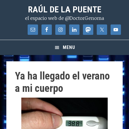
Saltar
Saltar
Saltar
RAÚL DE LA PUENTE
a
al
a
el espacio web de @DoctorGenoma
la
contenido
la
navegación
principal
barra
principal
lateral
principal
MENU
Ya ha llegado el verano
a mi cuerpo