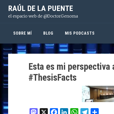
Saltar
Saltar
Saltar
RAÚL DE LA PUENTE
a
al
a
el espacio web de @DoctorGenoma
la
contenido
la
navegación
principal
barra
principal
lateral
SOBRE MÍ
BLOG
MIS PODCASTS
principal
Esta es mi perspectiva
#ThesisFacts
M
X
F
Li
W
T
C