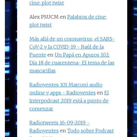
cine: plot twist
Alex PSUCM
en
Palabros de cine:
plot twist
Más allá de un coronavirus, el SARS-
CoV-2 y la COVID-19 - Raúl de la
Puente
en
Un Papá en Apuros 102:
Día 18 de cuarentena- El tema de las
mascarillas
Radioyentes 101 Marconi audio
online y apps - Radioyentes
en
El
Interpodcast 2019 está a punto de
comenzar
Radiotweets 16-09-2019 -
Radioyentes
en
Todo sobre Podcast