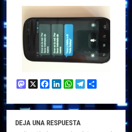
M
X
F
Li
W
T
C
as
a
n
h
el
o
to
ce
k
at
e
m
d
b
e
s
g
p
INTERACCIONES
o
o
dI
A
ra
ar
DEJA UNA RESPUESTA
CON
n
o
n
p
m
ti