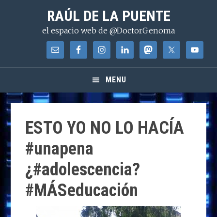
Saltar
Saltar
Saltar
RAÚL DE LA PUENTE
a
al
a
el espacio web de @DoctorGenoma
la
contenido
la
navegación
principal
barra
principal
lateral
principal
MENU
ESTO YO NO LO HACÍA
#unapena
¿#adolescencia?
#MÁSeducación