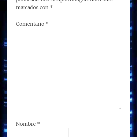
LECTORES
marcados con
*
Comentario
*
Nombre
*