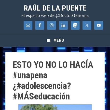
Saltar
Saltar
Saltar
RAÚL DE LA PUENTE
a
al
a
el espacio web de @DoctorGenoma
la
contenido
la
navegación
principal
barra
principal
lateral
principal
MENU
ESTO YO NO LO HACÍA
#unapena
¿#adolescencia?
#MÁSeducación