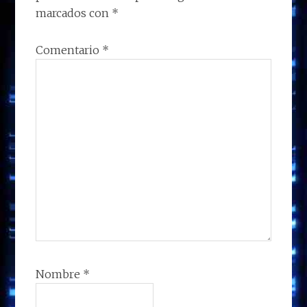
LECTORES
marcados con
*
Comentario
*
Nombre
*