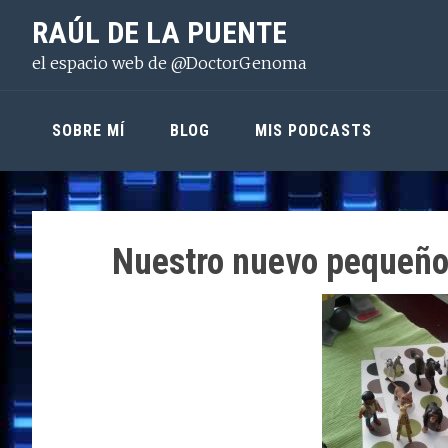
Saltar
Saltar
Saltar
RAÚL DE LA PUENTE
a
al
a
el espacio web de @DoctorGenoma
la
contenido
la
navegación
principal
barra
principal
lateral
SOBRE MÍ
BLOG
MIS PODCASTS
principal
Nuestro nuevo pequeño