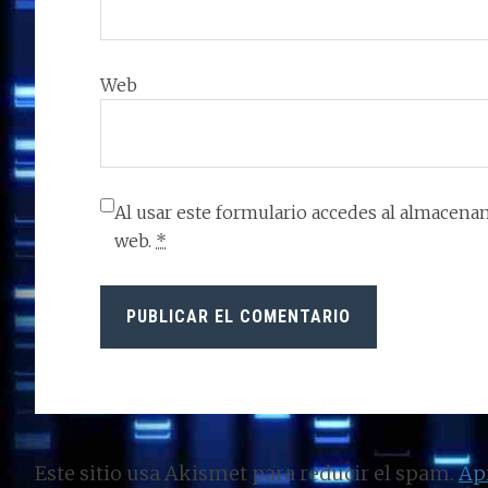
Web
Al usar este formulario accedes al almacenam
web.
*
Este sitio usa Akismet para reducir el spam.
Ap