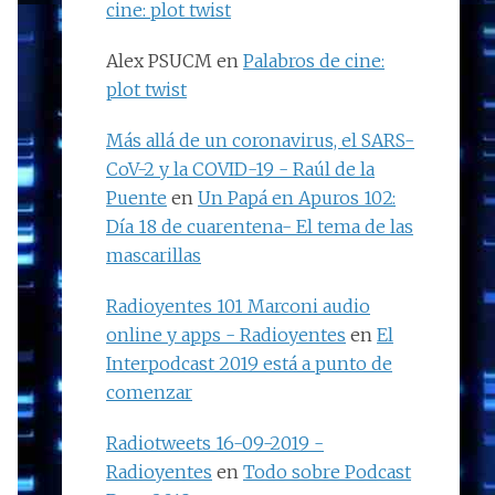
cine: plot twist
Alex PSUCM
en
Palabros de cine:
plot twist
Más allá de un coronavirus, el SARS-
CoV-2 y la COVID-19 - Raúl de la
Puente
en
Un Papá en Apuros 102:
Día 18 de cuarentena- El tema de las
mascarillas
Radioyentes 101 Marconi audio
online y apps - Radioyentes
en
El
Interpodcast 2019 está a punto de
comenzar
Radiotweets 16-09-2019 -
Radioyentes
en
Todo sobre Podcast