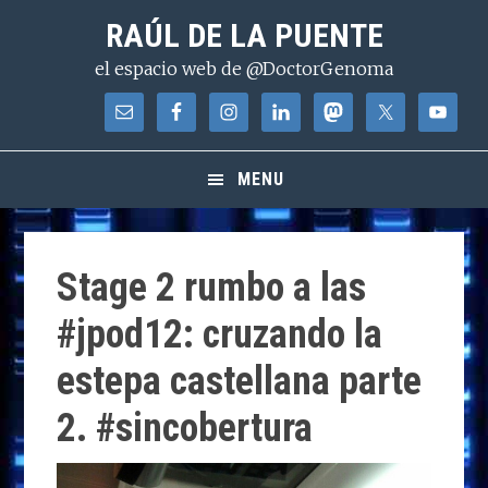
Saltar
Saltar
Saltar
RAÚL DE LA PUENTE
a
al
a
el espacio web de @DoctorGenoma
la
contenido
la
navegación
principal
barra
principal
lateral
principal
MENU
Stage 2 rumbo a las
#jpod12: cruzando la
estepa castellana parte
2. #sincobertura