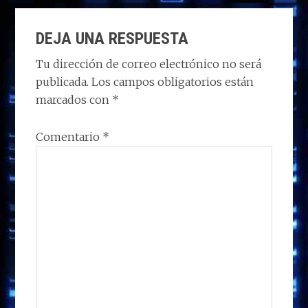
d
b
e
s
g
p
INTERACCIONES
o
o
dI
A
ra
ar
DEJA UNA RESPUESTA
CON
n
o
n
p
m
ti
LOS
Tu dirección de correo electrónico no será
k
p
r
publicada.
Los campos obligatorios están
LECTORES
marcados con
*
Comentario
*