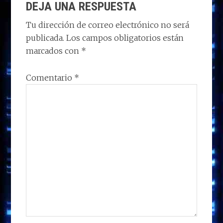
o
o
dI
A
ra
ar
DEJA UNA RESPUESTA
CON
n
o
n
p
m
ti
LOS
Tu dirección de correo electrónico no será
k
p
r
publicada.
Los campos obligatorios están
LECTORES
marcados con
*
Comentario
*