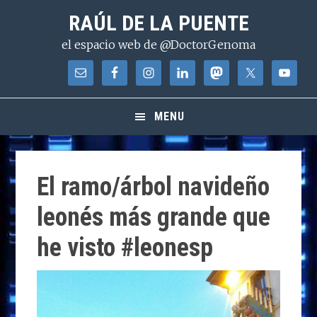
Saltar
Saltar
Saltar
RAÚL DE LA PUENTE
a
al
a
el espacio web de @DoctorGenoma
la
contenido
la
navegación
principal
barra
principal
lateral
principal
MENU
El ramo/árbol navideño
leonés más grande que
he visto #leonesp