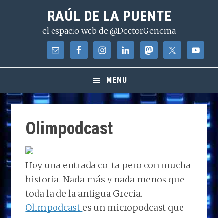
Saltar
Saltar
Saltar
RAÚL DE LA PUENTE
a
al
a
el espacio web de @DoctorGenoma
la
contenido
la
navegación
principal
barra
principal
lateral
principal
MENU
Olimpodcast
Hoy una entrada corta pero con mucha
historia. Nada más y nada menos que
toda la de la antigua Grecia.
Olimpodcast
es un micropodcast que