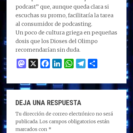
podcast” que, aunque queda clara si
escuchas su promo, facilitaría la tarea
al consumidor de podcasting.
Un poco de cultura griega en pequeñas
dosis que los Dioses del Olimpo
recomendarían sin duda.
M
X
F
Li
W
T
C
as
a
n
h
el
o
to
ce
k
at
e
m
d
b
e
s
g
p
INTERACCIONES
o
o
dI
A
ra
ar
DEJA UNA RESPUESTA
CON
n
o
n
p
m
ti
LOS
Tu dirección de correo electrónico no será
k
p
r
publicada.
Los campos obligatorios están
LECTORES
marcados con
*