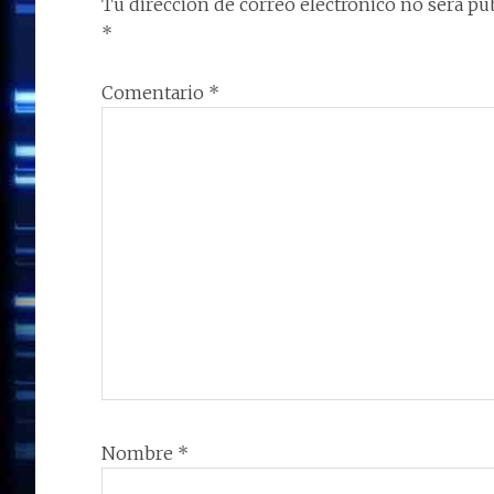
Tu dirección de correo electrónico no será pub
LECTORES
*
Comentario
*
Nombre
*