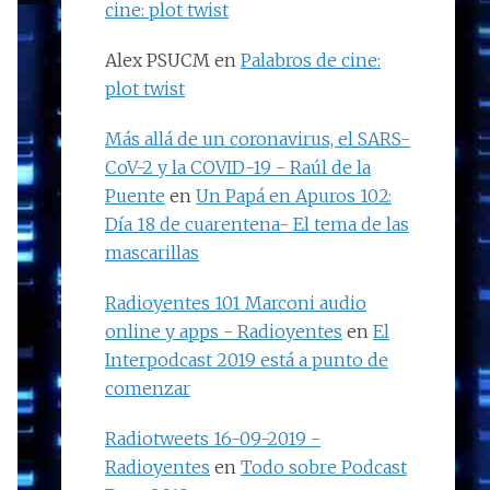
cine: plot twist
Alex PSUCM
en
Palabros de cine:
plot twist
Más allá de un coronavirus, el SARS-
CoV-2 y la COVID-19 - Raúl de la
Puente
en
Un Papá en Apuros 102:
Día 18 de cuarentena- El tema de las
mascarillas
Radioyentes 101 Marconi audio
online y apps - Radioyentes
en
El
Interpodcast 2019 está a punto de
comenzar
Radiotweets 16-09-2019 -
Radioyentes
en
Todo sobre Podcast