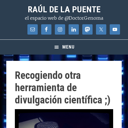
Saltar
Saltar
Saltar
RAÚL DE LA PUENTE
a
al
a
el espacio web de @DoctorGenoma
la
contenido
la
navegación
principal
barra
principal
lateral
principal
MENU
Recogiendo otra
herramienta de
divulgación científica ;)