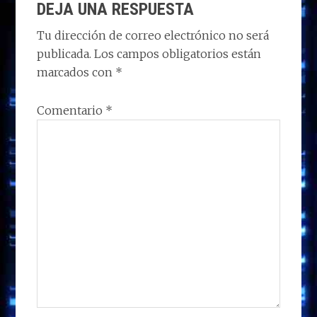
o
o
dI
A
ra
ar
DEJA UNA RESPUESTA
CON
n
o
n
p
m
ti
LOS
Tu dirección de correo electrónico no será
k
p
r
publicada.
Los campos obligatorios están
LECTORES
marcados con
*
Comentario
*