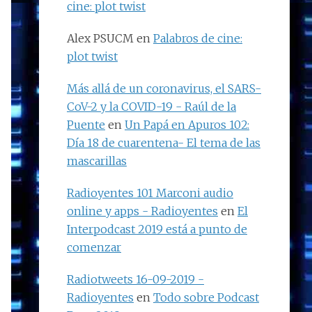
cine: plot twist
Alex PSUCM
en
Palabros de cine:
plot twist
Más allá de un coronavirus, el SARS-
CoV-2 y la COVID-19 - Raúl de la
Puente
en
Un Papá en Apuros 102:
Día 18 de cuarentena- El tema de las
mascarillas
Radioyentes 101 Marconi audio
online y apps - Radioyentes
en
El
Interpodcast 2019 está a punto de
comenzar
Radiotweets 16-09-2019 -
Radioyentes
en
Todo sobre Podcast