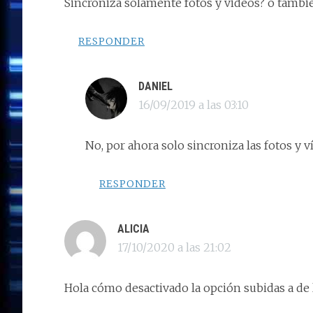
Sincroniza solamente fotos y videos? o tambi
RESPONDER
DANIEL
16/09/2019 a las 03:10
No, por ahora solo sincroniza las fotos y 
RESPONDER
ALICIA
17/10/2020 a las 21:02
Hola cómo desactivado la opción subidas a de 