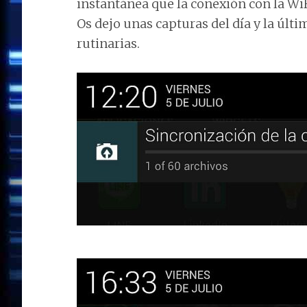
instantánea que la conexión con la WiF
Os dejo unas capturas del día y la últi
rutinarias.