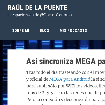
Saltar
Saltar
Saltar
RAÚL DE LA PUENTE
a
al
a
el espacio web de @DoctorGenoma
la
contenido
la
navegación
principal
barra
principal
lateral
SOBRE MÍ
BLOG
MIS PODCASTS
principal
Así sincroniza MEGA pa
Tras todo el día trasteando con el móvi
y oficial de
MEGA para Android
la sinc
para subir sólo por WiFi los vídeos, ll
más de 2 gigas con las redes que disp
Pero la conexión y desconexión para pa