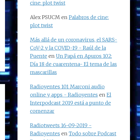
cine: plot twist
Alex PSUCM
en
Palabros de cine:
plot twist
Más allá de un coronavirus, el SARS-
CoV-2 y la COVID-19 - Raúl de la
Puente
en
Un Papá en Apuros 102:
Día 18 de cuarentena- El tema de las
mascarillas
Radioyentes 101 Marconi audio
online y apps - Radioyentes
en
El
Interpodcast 2019 está a punto de
comenzar
Radiotweets 16-09-2019 -
Radioyentes
en
Todo sobre Podcast