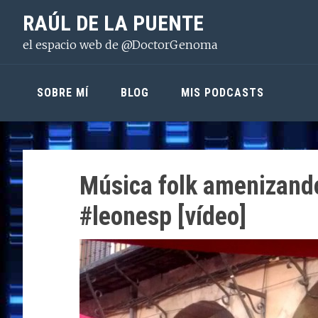
Saltar
Saltar
Saltar
RAÚL DE LA PUENTE
a
al
a
el espacio web de @DoctorGenoma
la
contenido
la
navegación
principal
barra
principal
lateral
SOBRE MÍ
BLOG
MIS PODCASTS
principal
Música folk amenizando
#leonesp [vídeo]