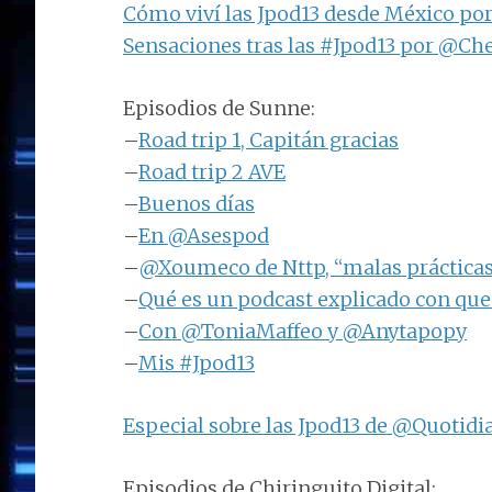
Cómo viví las Jpod13 desde México po
Sensaciones tras las #Jpod13 por @C
Episodios de Sunne:
–
Road trip 1, Capitán gracias
–
Road trip 2 AVE
–
Buenos días
–
En @Asespod
–
@Xoumeco de Nttp, “malas práctica
–
Qué es un podcast explicado con qu
–
Con @ToniaMaffeo y @Anytapopy
–
Mis #Jpod13
Especial sobre las Jpod13 de @Quotid
Episodios de Chiringuito Digital: