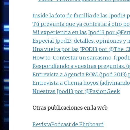
Inside la foto de familia de las Jpod1
Tú pregunta que ya contestará otro 
Mi experiencia en las Jpod13 por @Fe
Especial Jpod13: detalles, opiniones 
Una vuelta por las JPOD13 por @The_
How to: Contestar un sarcasmo. (Jpod
Respondiendo a vuestras preguntas. 
Entrevista a Agencia ROM (jpod 2013
Entrevista a Chema hoyos (adivinand
Nuestras Jpod13 por @PasionGeek
Otras publicaciones en la web
RevistaPodcast de Flipboard