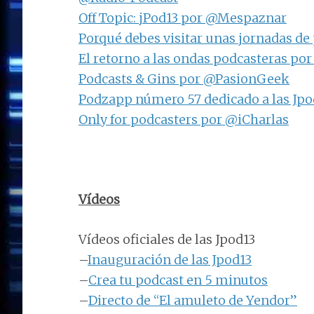
Off Topic: jPod13 por @Mespaznar
Porqué debes visitar unas jornadas d
El retorno a las ondas podcasteras po
Podcasts & Gins por @PasionGeek
Podzapp número 57 dedicado a las Jpo
Only for podcasters por @iCharlas
Vídeos
Vídeos oficiales de las Jpod13
–
Inauguración de las Jpod13
–
Crea tu podcast en 5 minutos
–
Directo de “El amuleto de Yendor”