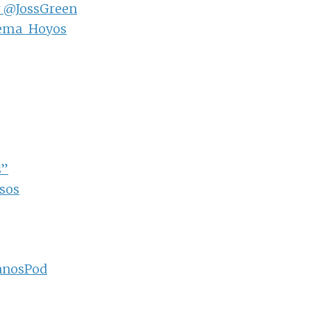
r @JossGreen
hema_Hoyos
s”
esos
ianosPod