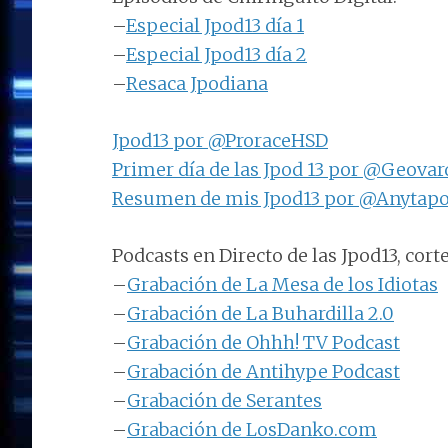
–
Especial Jpod13 día 1
–
Especial Jpod13 día 2
–
Resaca Jpodiana
Jpod13 por @ProraceHSD
Primer día de las Jpod 13 por @Geovar
Resumen de mis Jpod13 por @Anytap
Podcasts en Directo de las Jpod13, cor
–
Grabación de La Mesa de los Idiotas
–
Grabación de La Buhardilla 2.0
–
Grabación de Ohhh! TV Podcast
–
Grabación de Antihype Podcast
–
Grabación de Serantes
–
Grabación de LosDanko.com