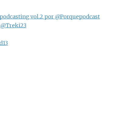
e podcasting vol.2 por @Porquepodcast
r @Treki23
d13