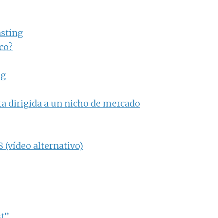
asting
co?
og
ta dirigida a un nicho de mercado
(vídeo alternativo)
st”