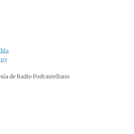
dila
opy
tesía de Radio Podcastellano