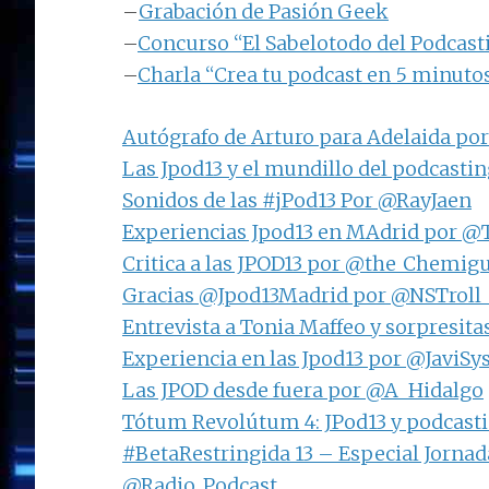
–
Grabación de Pasión Geek
–
Concurso “El Sabelotodo del Podcast
–
Charla “Crea tu podcast en 5 minuto
Autógrafo de Arturo para Adelaida p
Las Jpod13 y el mundillo del podcasti
Sonidos de las #jPod13 Por @RayJaen
Experiencias Jpod13 en MAdrid por @
Critica a las JPOD13 por @the_Chemig
Gracias @Jpod13Madrid por @NSTroll
Entrevista a Tonia Maffeo y sorpresi
Experiencia en las Jpod13 por @JaviS
Las JPOD desde fuera por @A_Hidalgo
Tótum Revolútum 4: JPod13 y podcast
#BetaRestringida 13 – Especial Jornad
@Radio_Podcast