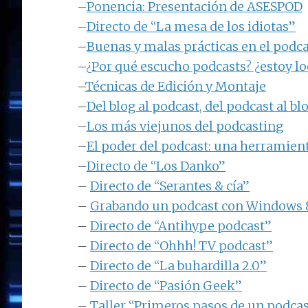
–
Ponencia: Presentación de ASESPOD
–
Directo de “La mesa de los idiotas”
–
Buenas y malas prácticas en el podc
–
¿Por qué escucho podcasts? ¿estoy lo
–
Técnicas de Edición y Montaje
–
Del blog al podcast, del podcast al bl
–
Los más viejunos del podcasting
–
El poder del podcast: una herramien
–
Directo de “Los Danko”
–
Directo de “Serantes & cía”
–
Grabando un podcast con Windows 8 
–
Directo de “Antihype podcast”
–
Directo de “Ohhh! TV podcast”
–
Directo de “La buhardilla 2.0”
–
Directo de “Pasión Geek”
–
Taller “Primeros pasos de un podca