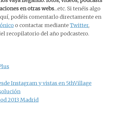
os vaya llegando: fotos, vídeos, podcasts
aciones en otras webs
…etc. Si tenéis algo
aquí, podéis comentarlo directamente en
rónico
o contactar mediante
Twitter
,
 del recopilatorio del año podcastero.
Plus
sde Instagram y vistas en 5thVillage
esolución
pod 2013 Madrid