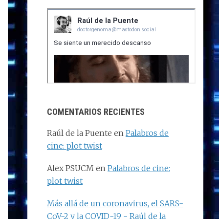
COMENTARIOS RECIENTES
Raúl de la Puente
en
Palabros de
cine: plot twist
Alex PSUCM
en
Palabros de cine:
plot twist
Más allá de un coronavirus, el SARS-
CoV-2 y la COVID-19 - Raúl de la