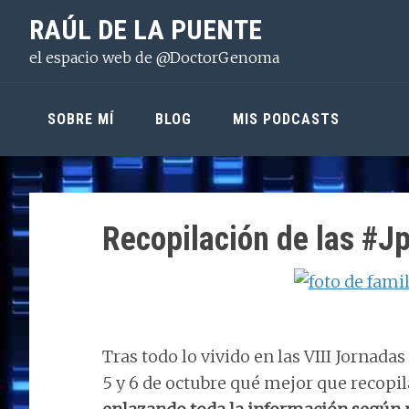
Saltar
Saltar
Saltar
RAÚL DE LA PUENTE
a
al
a
el espacio web de @DoctorGenoma
la
contenido
la
navegación
principal
barra
principal
lateral
SOBRE MÍ
BLOG
MIS PODCASTS
principal
Recopilación de las #J
Tras todo lo vivido en las VIII Jornada
5 y 6 de octubre qué mejor que recopil