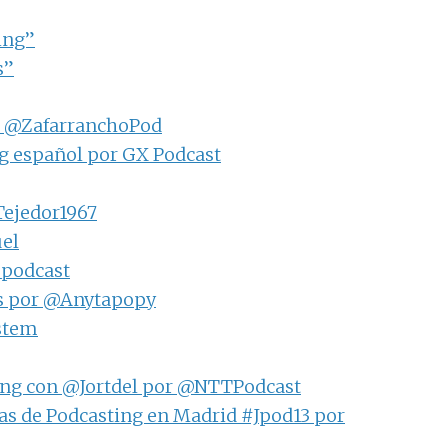
ing”
s”
or @ZafarranchoPod
ng español por GX Podcast
Tejedor1967
uel
_podcast
tas por @Anytapopy
ystem
ing con @Jortdel por @NTTPodcast
as de Podcasting en Madrid #Jpod13 por