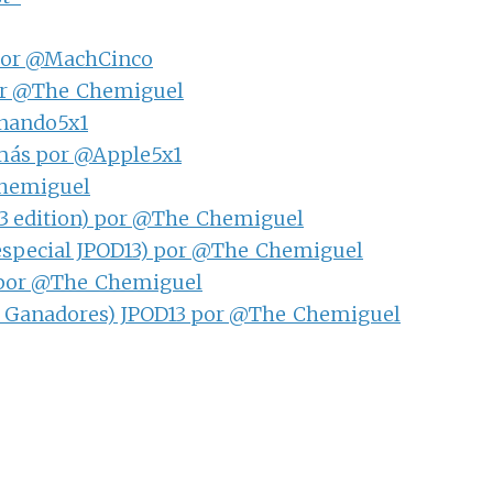
3 por @MachCinco
por @The_Chemiguel
rnando5x1
y más por @Apple5x1
Chemiguel
13 edition) por @The_Chemiguel
(especial JPOD13) por @The_Chemiguel
) por @The_Chemiguel
o Ganadores) JPOD13 por @The_Chemiguel