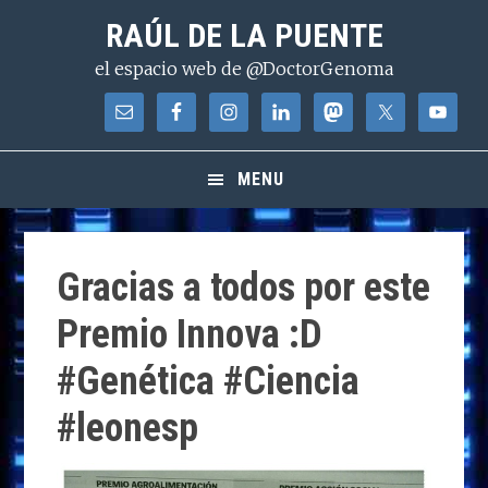
Saltar
Saltar
Saltar
RAÚL DE LA PUENTE
a
al
a
el espacio web de @DoctorGenoma
la
contenido
la
navegación
principal
barra
principal
lateral
principal
MENU
Gracias a todos por este
Premio Innova :D
#Genética #Ciencia
#leonesp