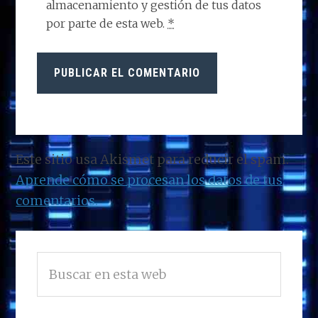
almacenamiento y gestión de tus datos
por parte de esta web.
*
Este sitio usa Akismet para reducir el spam.
Aprende cómo se procesan los datos de tus
comentarios.
BARRA
Buscar
LATERAL
en
PRINCIPAL
esta
web