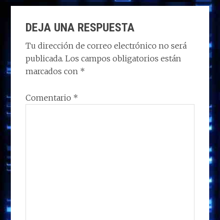
d
b
e
s
g
p
INTERACCIONES
o
o
dI
A
ra
ar
DEJA UNA RESPUESTA
CON
n
o
n
p
m
ti
LOS
Tu dirección de correo electrónico no será
k
p
r
publicada.
Los campos obligatorios están
LECTORES
marcados con
*
Comentario
*