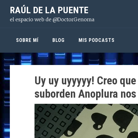
Saltar
Saltar
Saltar
RAÚL DE LA PUENTE
a
al
a
el espacio web de @DoctorGenoma
la
contenido
la
navegación
principal
barra
principal
lateral
SOBRE MÍ
BLOG
MIS PODCASTS
principal
Uy uy uyyyyy! Creo que 
suborden Anoplura nos