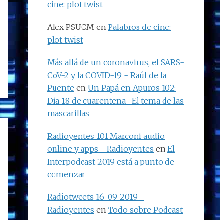
cine: plot twist
Alex PSUCM
en
Palabros de cine:
plot twist
Más allá de un coronavirus, el SARS-
CoV-2 y la COVID-19 - Raúl de la
Puente
en
Un Papá en Apuros 102:
Día 18 de cuarentena- El tema de las
mascarillas
Radioyentes 101 Marconi audio
online y apps - Radioyentes
en
El
Interpodcast 2019 está a punto de
comenzar
Radiotweets 16-09-2019 -
Radioyentes
en
Todo sobre Podcast