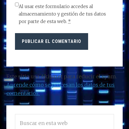
Al usar este formulario accedes al
almacenamiento y gestión de tus datos
por parte de esta web.
*
Este sitio usa Akismet para reducir el spam.
Aprende cómo se procesan los datos de tus
comentarios.
BARRA
Buscar
LATERAL
en