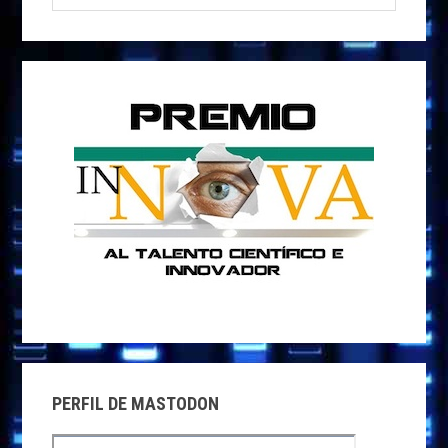
PRINCIPAL
esta
web
PERFIL DE MASTODON