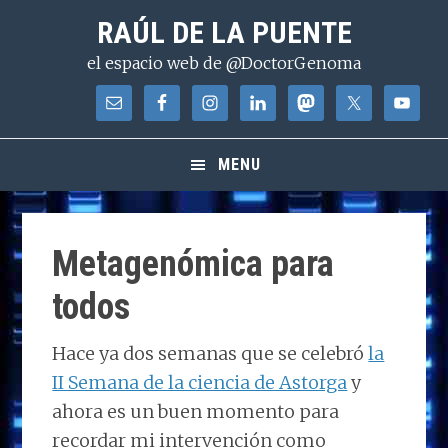
Saltar
Saltar
Saltar
RAÚL DE LA PUENTE
a
al
a
el espacio web de @DoctorGenoma
la
contenido
la
navegación
principal
barra
principal
lateral
principal
MENU
Metagenómica para
todos
Hace ya dos semanas que se celebró
la
II Semana de la ciencia de Astorga
y
ahora es un buen momento para
recordar mi intervención como