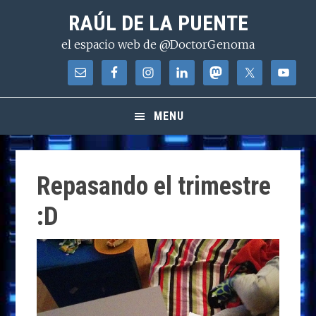
Saltar
Saltar
Saltar
RAÚL DE LA PUENTE
a
al
a
el espacio web de @DoctorGenoma
la
contenido
la
navegación
principal
barra
principal
lateral
principal
MENU
Repasando el trimestre
:D