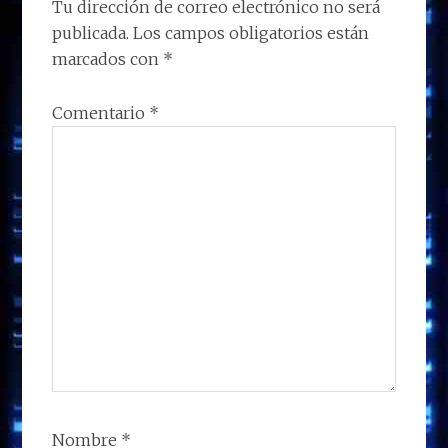
LOS
Tu dirección de correo electrónico no será
k
p
r
publicada.
Los campos obligatorios están
LECTORES
marcados con
*
Comentario
*
Nombre
*