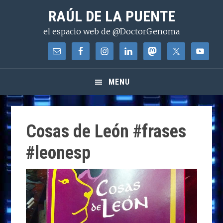
Saltar
Saltar
Saltar
RAÚL DE LA PUENTE
a
al
a
el espacio web de @DoctorGenoma
la
contenido
la
navegación
principal
barra
principal
lateral
principal
MENU
Cosas de León #frases
#leonesp