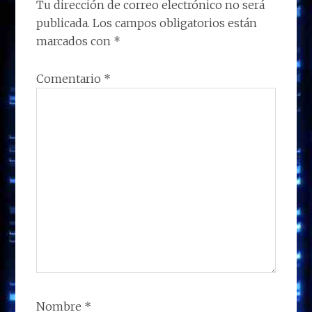
LOS
Tu dirección de correo electrónico no será
k
p
r
publicada.
Los campos obligatorios están
LECTORES
marcados con
*
Comentario
*
Nombre
*