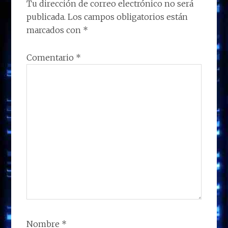
LOS
Tu dirección de correo electrónico no será
k
p
r
publicada.
Los campos obligatorios están
LECTORES
marcados con
*
Comentario
*
Nombre
*