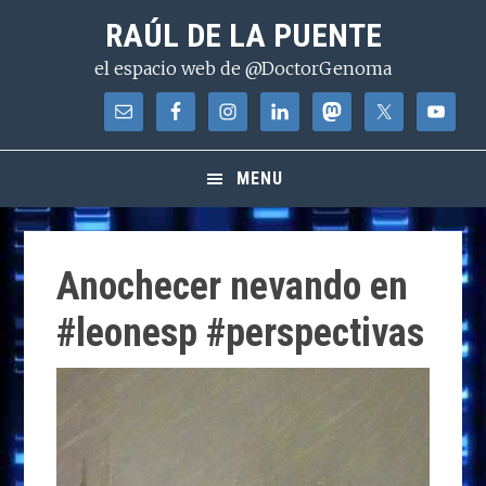
Saltar
Saltar
Saltar
RAÚL DE LA PUENTE
a
al
a
el espacio web de @DoctorGenoma
la
contenido
la
navegación
principal
barra
principal
lateral
principal
MENU
Anochecer nevando en
#leonesp #perspectivas