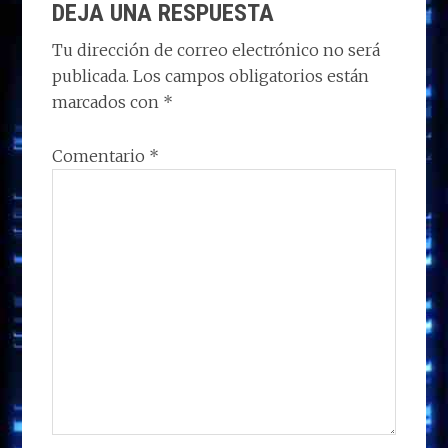
o
o
dI
A
ra
ar
DEJA UNA RESPUESTA
CON
n
o
n
p
m
ti
LOS
Tu dirección de correo electrónico no será
k
p
r
publicada.
Los campos obligatorios están
LECTORES
marcados con
*
Comentario
*