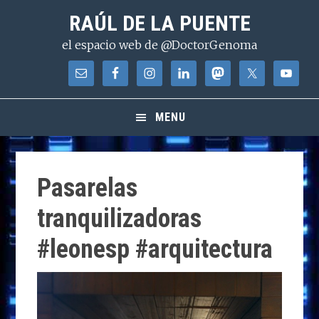
Saltar
Saltar
Saltar
RAÚL DE LA PUENTE
a
al
a
el espacio web de @DoctorGenoma
la
contenido
la
navegación
principal
barra
principal
lateral
principal
MENU
Pasarelas
tranquilizadoras
#leonesp #arquitectura