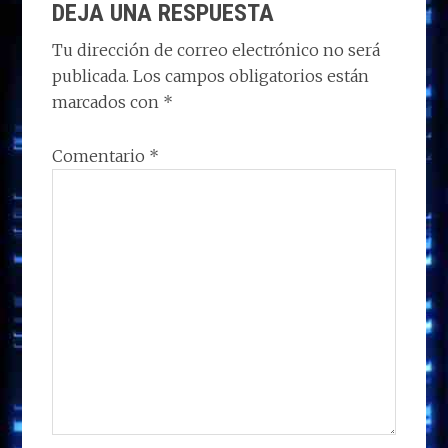
o
o
dI
A
ra
ar
DEJA UNA RESPUESTA
CON
n
o
n
p
m
ti
LOS
Tu dirección de correo electrónico no será
k
p
r
publicada.
Los campos obligatorios están
LECTORES
marcados con
*
Comentario
*