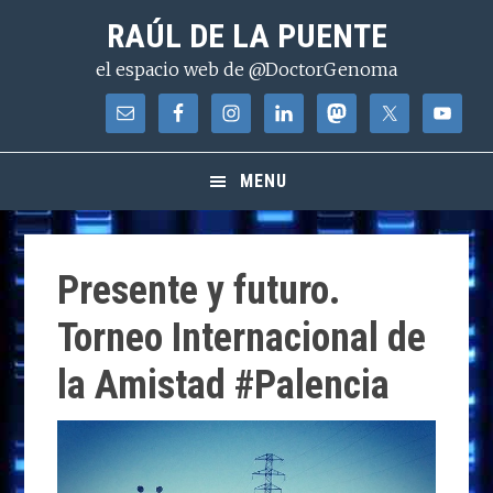
Saltar
Saltar
Saltar
RAÚL DE LA PUENTE
a
al
a
el espacio web de @DoctorGenoma
la
contenido
la
navegación
principal
barra
principal
lateral
principal
MENU
Presente y futuro.
Torneo Internacional de
la Amistad #Palencia