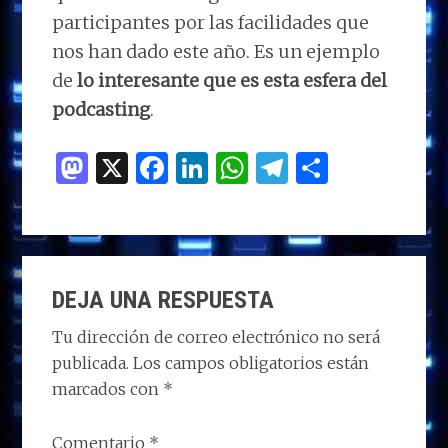
participantes por las facilidades que
nos han dado este año. Es un ejemplo
de
lo interesante que es esta esfera del
podcasting
.
M
X
F
Li
W
T
C
as
a
n
h
el
o
to
ce
k
at
e
m
d
b
e
s
g
p
INTERACCIONES
o
o
dI
A
ra
ar
DEJA UNA RESPUESTA
CON
n
o
n
p
m
ti
LOS
Tu dirección de correo electrónico no será
k
p
r
publicada.
Los campos obligatorios están
LECTORES
marcados con
*
Comentario
*