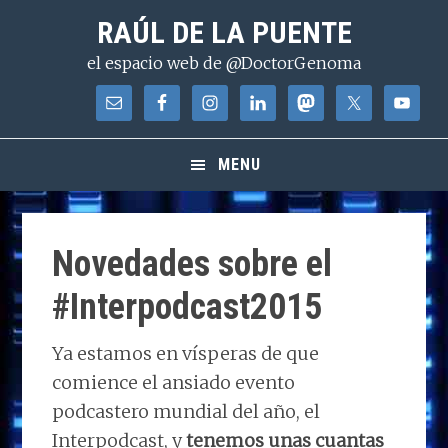
Saltar
Saltar
Saltar
RAÚL DE LA PUENTE
a
al
a
el espacio web de @DoctorGenoma
la
contenido
la
navegación
principal
barra
principal
lateral
principal
MENU
Novedades sobre el
#Interpodcast2015
Ya estamos en vísperas de que
comience el ansiado evento
podcastero mundial del año, el
Interpodcast, y
tenemos unas cuantas