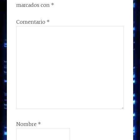
LECTORES
marcados con
*
Comentario
*
Nombre
*