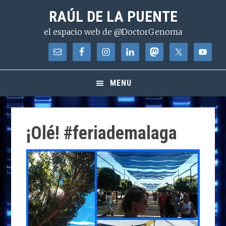
Saltar
Saltar
Saltar
RAÚL DE LA PUENTE
a
al
a
el espacio web de @DoctorGenoma
la
contenido
la
navegación
principal
barra
principal
lateral
principal
MENU
¡Olé! #feriademalaga