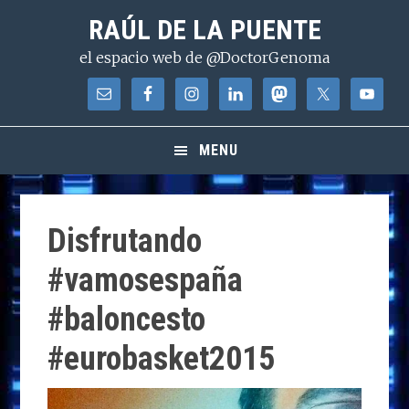
Saltar
Saltar
Saltar
RAÚL DE LA PUENTE
a
al
a
el espacio web de @DoctorGenoma
la
contenido
la
navegación
principal
barra
principal
lateral
principal
MENU
Disfrutando
#vamosespaña
#baloncesto
#eurobasket2015