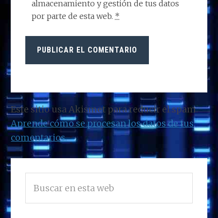
almacenamiento y gestión de tus datos
por parte de esta web.
*
Este sitio usa Akismet para reducir el spam.
Aprende cómo se procesan los datos de tus
comentarios.
BARRA
Buscar
LATERAL
en
PRINCIPAL
esta
web