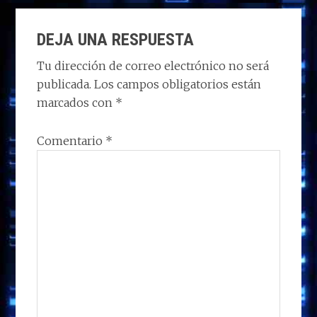
d
b
e
s
g
p
INTERACCIONES
o
o
dI
A
ra
ar
DEJA UNA RESPUESTA
CON
n
o
n
p
m
ti
LOS
Tu dirección de correo electrónico no será
k
p
r
publicada.
Los campos obligatorios están
LECTORES
marcados con
*
Comentario
*