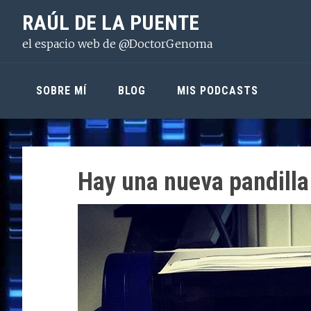
Saltar
Saltar
Saltar
RAÚL DE LA PUENTE
a
al
a
el espacio web de @DoctorGenoma
la
contenido
la
navegación
principal
barra
principal
lateral
SOBRE MÍ
BLOG
MIS PODCASTS
principal
Hay una nueva pandilla 