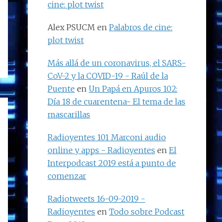
cine: plot twist
Alex PSUCM
en
Palabros de cine:
plot twist
Más allá de un coronavirus, el SARS-
CoV-2 y la COVID-19 - Raúl de la
Puente
en
Un Papá en Apuros 102:
Día 18 de cuarentena- El tema de las
mascarillas
Radioyentes 101 Marconi audio
online y apps - Radioyentes
en
El
Interpodcast 2019 está a punto de
comenzar
Radiotweets 16-09-2019 -
Radioyentes
en
Todo sobre Podcast