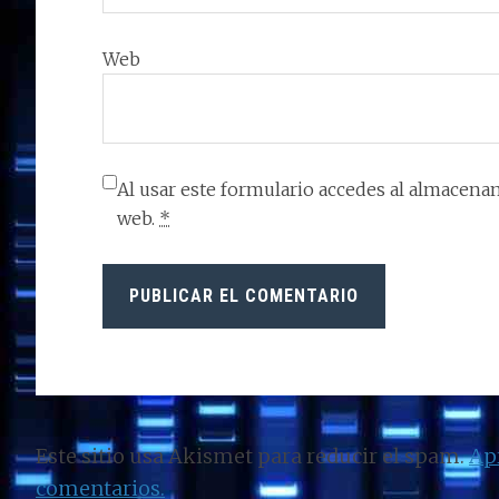
Web
Al usar este formulario accedes al almacenam
web.
*
Este sitio usa Akismet para reducir el spam.
Ap
comentarios.