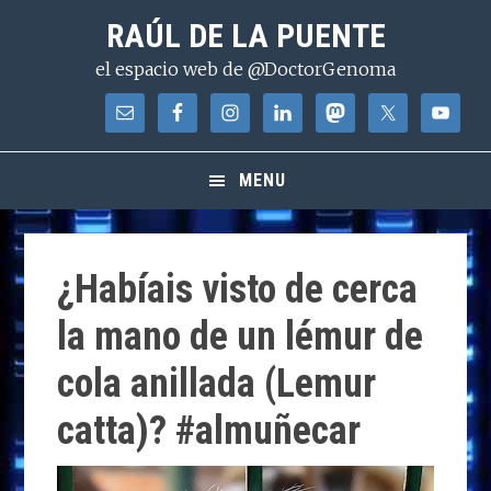
Saltar
Saltar
Saltar
RAÚL DE LA PUENTE
a
al
a
el espacio web de @DoctorGenoma
la
contenido
la
navegación
principal
barra
principal
lateral
principal
MENU
¿Habíais visto de cerca
la mano de un lémur de
cola anillada (Lemur
catta)? #almuñecar