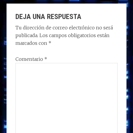
d
b
e
s
g
p
INTERACCIONES
o
o
dI
A
ra
ar
DEJA UNA RESPUESTA
CON
n
o
n
p
m
ti
LOS
Tu dirección de correo electrónico no será
k
p
r
publicada.
Los campos obligatorios están
LECTORES
marcados con
*
Comentario
*