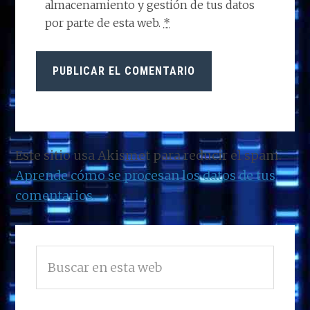
almacenamiento y gestión de tus datos
por parte de esta web.
*
Este sitio usa Akismet para reducir el spam.
Aprende cómo se procesan los datos de tus
comentarios.
BARRA
Buscar
LATERAL
en
PRINCIPAL
esta
web