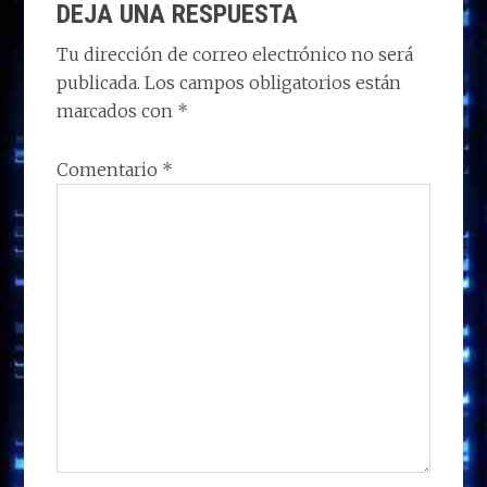
o
o
dI
A
ra
ar
DEJA UNA RESPUESTA
CON
n
o
n
p
m
ti
LOS
Tu dirección de correo electrónico no será
k
p
r
publicada.
Los campos obligatorios están
LECTORES
marcados con
*
Comentario
*