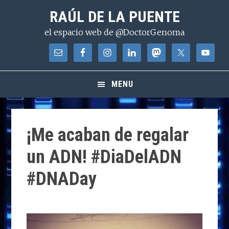
Saltar
Saltar
Saltar
RAÚL DE LA PUENTE
a
al
a
el espacio web de @DoctorGenoma
la
contenido
la
navegación
principal
barra
principal
lateral
principal
MENU
¡Me acaban de regalar
un ADN! #DiaDelADN
#DNADay