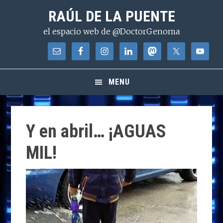
Saltar
Saltar
Saltar
RAÚL DE LA PUENTE
a
al
a
el espacio web de @DoctorGenoma
la
contenido
la
navegación
principal
barra
principal
lateral
principal
MENU
Y en abril… ¡AGUAS
MIL!