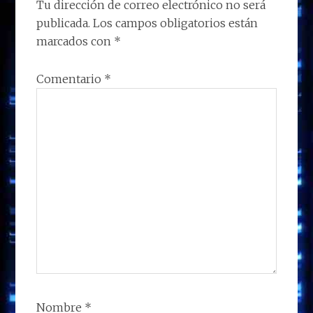
LOS
Tu dirección de correo electrónico no será
k
p
r
publicada.
Los campos obligatorios están
LECTORES
marcados con
*
Comentario
*
Nombre
*