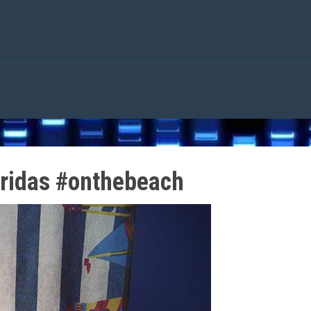
eridas #onthebeach