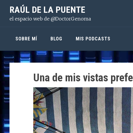
Saltar
Saltar
Saltar
RAÚL DE LA PUENTE
a
al
a
el espacio web de @DoctorGenoma
la
contenido
la
navegación
principal
barra
principal
lateral
SOBRE MÍ
BLOG
MIS PODCASTS
principal
Una de mis vistas pref