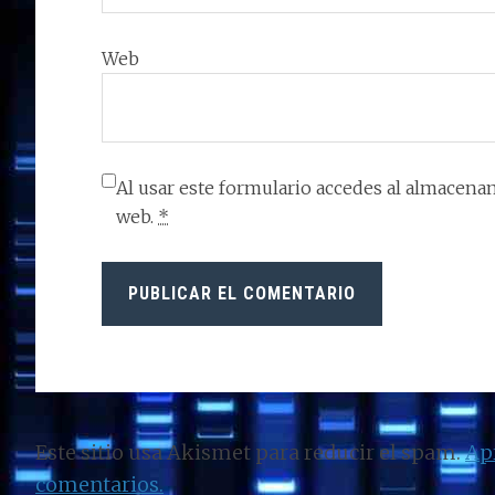
Web
Al usar este formulario accedes al almacenam
web.
*
Este sitio usa Akismet para reducir el spam.
Ap
comentarios.