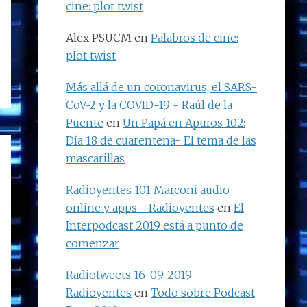
cine: plot twist
Alex PSUCM
en
Palabros de cine:
plot twist
Más allá de un coronavirus, el SARS-
CoV-2 y la COVID-19 - Raúl de la
Puente
en
Un Papá en Apuros 102:
Día 18 de cuarentena- El tema de las
mascarillas
Radioyentes 101 Marconi audio
online y apps - Radioyentes
en
El
Interpodcast 2019 está a punto de
comenzar
Radiotweets 16-09-2019 -
Radioyentes
en
Todo sobre Podcast