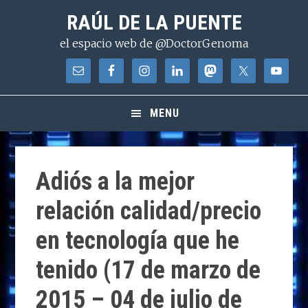
Saltar
Saltar
Saltar
RAÚL DE LA PUENTE
a
al
a
el espacio web de @DoctorGenoma
la
contenido
la
navegación
principal
barra
principal
lateral
principal
MENU
Adiós a la mejor
relación calidad/precio
en tecnología que he
tenido (17 de marzo de
2015 – 04 de julio de