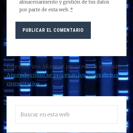
almacenamiento y gestión de tus datos
por parte de esta web.
*
Este sitio usa Akismet para reducir el spam.
Aprende cómo se procesan los datos de tus
comentarios.
BARRA
Buscar
LATERAL
en
PRINCIPAL
esta
web