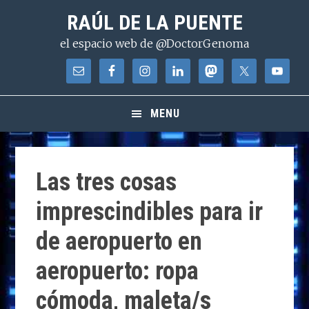
Saltar
Saltar
Saltar
RAÚL DE LA PUENTE
a
al
a
el espacio web de @DoctorGenoma
la
contenido
la
navegación
principal
barra
principal
lateral
principal
MENU
Las tres cosas
imprescindibles para ir
de aeropuerto en
aeropuerto: ropa
cómoda, maleta/s