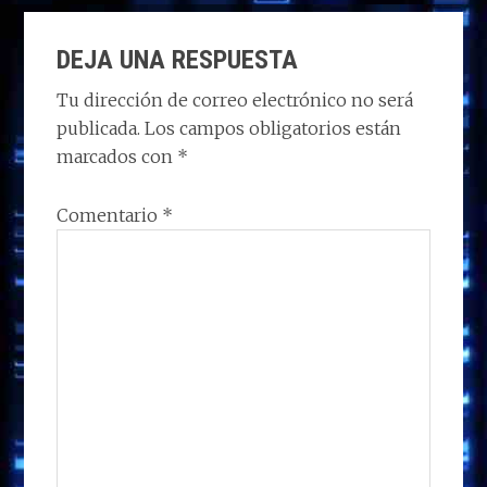
d
b
e
s
g
p
INTERACCIONES
o
o
dI
A
ra
ar
DEJA UNA RESPUESTA
CON
n
o
n
p
m
ti
LOS
Tu dirección de correo electrónico no será
k
p
r
publicada.
Los campos obligatorios están
LECTORES
marcados con
*
Comentario
*