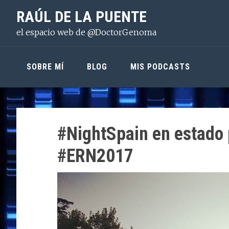
Saltar
Saltar
Saltar
RAÚL DE LA PUENTE
a
al
a
el espacio web de @DoctorGenoma
la
contenido
la
navegación
principal
barra
principal
lateral
SOBRE MÍ
BLOG
MIS PODCASTS
principal
#NightSpain en estado
#ERN2017