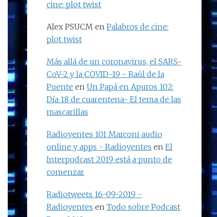
cine: plot twist
Alex PSUCM
en
Palabros de cine:
plot twist
Más allá de un coronavirus, el SARS-
CoV-2 y la COVID-19 - Raúl de la
Puente
en
Un Papá en Apuros 102:
Día 18 de cuarentena- El tema de las
mascarillas
Radioyentes 101 Marconi audio
online y apps - Radioyentes
en
El
Interpodcast 2019 está a punto de
comenzar
Radiotweets 16-09-2019 -
Radioyentes
en
Todo sobre Podcast