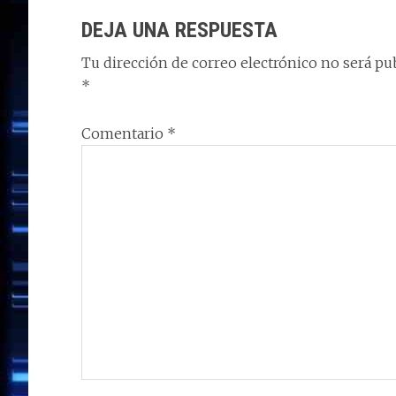
n
o
n
p
m
ti
CON
DEJA UNA RESPUESTA
k
p
r
LOS
Tu dirección de correo electrónico no será pub
LECTORES
*
Comentario
*