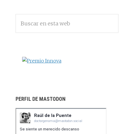
BARRA
Buscar
LATERAL
en
PRINCIPAL
esta
web
PERFIL DE MASTODON