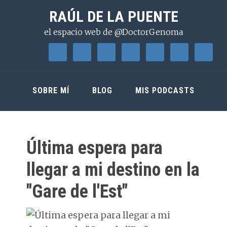
Saltar
Saltar
Saltar
RAÚL DE LA PUENTE
a
al
a
el espacio web de @DoctorGenoma
la
contenido
la
navegación
principal
barra
principal
lateral
principal
SOBRE MÍ
BLOG
MIS PODCASTS
Última espera para
llegar a mi destino en la
"Gare de l'Est"