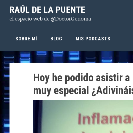
Saltar
Saltar
Saltar
RAÚL DE LA PUENTE
a
al
a
el espacio web de @DoctorGenoma
la
contenido
la
navegación
principal
barra
principal
lateral
SOBRE MÍ
BLOG
MIS PODCASTS
principal
Hoy he podido asistir a
muy especial ¿Adivinái