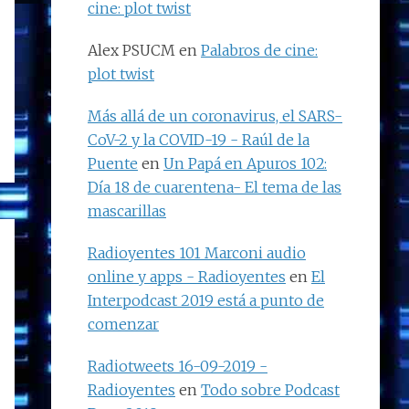
cine: plot twist
Alex PSUCM
en
Palabros de cine:
plot twist
Más allá de un coronavirus, el SARS-
CoV-2 y la COVID-19 - Raúl de la
Puente
en
Un Papá en Apuros 102:
Día 18 de cuarentena- El tema de las
mascarillas
Radioyentes 101 Marconi audio
online y apps - Radioyentes
en
El
Interpodcast 2019 está a punto de
comenzar
Radiotweets 16-09-2019 -
Radioyentes
en
Todo sobre Podcast