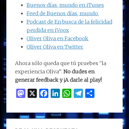
Buenos días, mundo en iTunes
Feed de Buenos días, mundo
Podcast de En busca de la felicidad
perdida en iVoox
Oliver Oliva en Facebook
Oliver Oliva en Twitter
Ahora sólo queda que tú pruebes “la
experiencia Oliva”.
No dudes en
generar feedback y ¡A darle al play!
M
X
F
Li
W
T
C
as
a
n
h
el
o
to
ce
k
at
e
m
d
b
e
s
g
p
INTERACCIONES