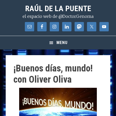
Saltar
Saltar
Saltar
RAÚL DE LA PUENTE
a
al
a
el espacio web de @DoctorGenoma
la
contenido
la
navegación
principal
barra
principal
lateral
principal
MENU
¡Buenos días, mundo!
con Oliver Oliva