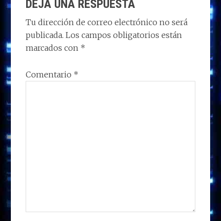
o
o
dI
A
ra
ar
DEJA UNA RESPUESTA
CON
n
o
n
p
m
ti
LOS
Tu dirección de correo electrónico no será
k
p
r
publicada.
Los campos obligatorios están
LECTORES
marcados con
*
Comentario
*