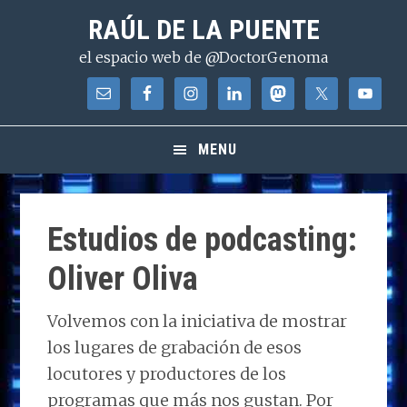
Saltar
Saltar
Saltar
RAÚL DE LA PUENTE
a
al
a
el espacio web de @DoctorGenoma
la
contenido
la
navegación
principal
barra
principal
lateral
principal
MENU
Estudios de podcasting:
Oliver Oliva
Volvemos con la iniciativa de mostrar
los lugares de grabación de esos
locutores y productores de los
programas que más nos gustan. Por