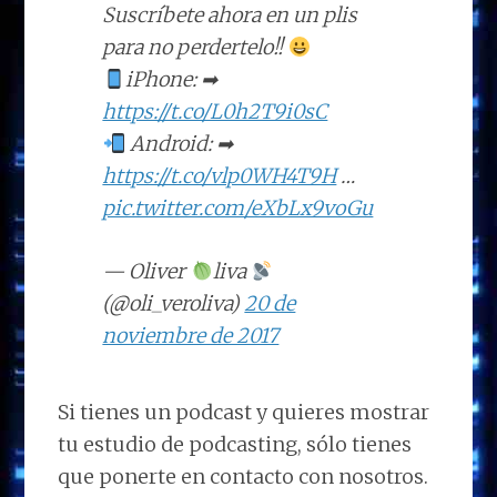
Suscríbete ahora en un plis
para no perdertelo!!
iPhone: ➡
https://t.co/L0h2T9i0sC
Android: ➡
https://t.co/vlp0WH4T9H
…
pic.twitter.com/eXbLx9voGu
— Oliver
liva
(@oli_veroliva)
20 de
noviembre de 2017
Si tienes un podcast y quieres mostrar
tu estudio de podcasting, sólo tienes
que ponerte en contacto con nosotros.