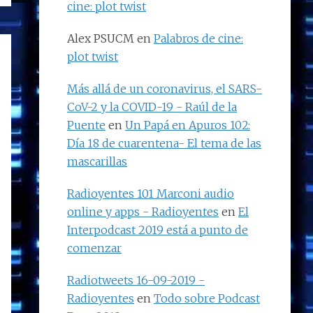
cine: plot twist
Alex PSUCM
en
Palabros de cine:
plot twist
Más allá de un coronavirus, el SARS-
CoV-2 y la COVID-19 - Raúl de la
Puente
en
Un Papá en Apuros 102:
Día 18 de cuarentena- El tema de las
mascarillas
Radioyentes 101 Marconi audio
online y apps - Radioyentes
en
El
Interpodcast 2019 está a punto de
comenzar
Radiotweets 16-09-2019 -
Radioyentes
en
Todo sobre Podcast