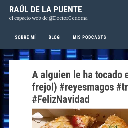
Saltar
Saltar
Saltar
RAÚL DE LA PUENTE
a
al
a
el espacio web de @DoctorGenoma
la
contenido
la
navegación
principal
barra
principal
lateral
SOBRE MÍ
BLOG
MIS PODCASTS
principal
A alguien le ha tocado 
frejol) #reyesmagos #t
#FelizNavidad