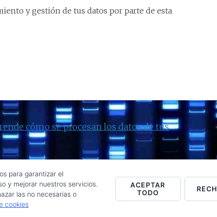
iento y gestión de tus datos por parte de esta
rende cómo se procesan los datos de tus
os para garantizar el
o y mejorar nuestros servicios.
ACEPTAR
REC
TODO
Raúl de la Puente - Derechos reservados© 2026 ·
Acceder
azar las no necesarias o
de cookies