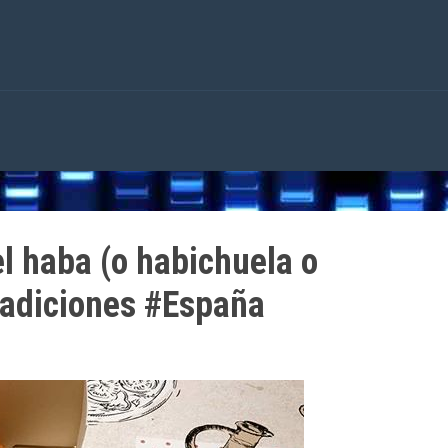
el haba (o habichuela o
radiciones #España