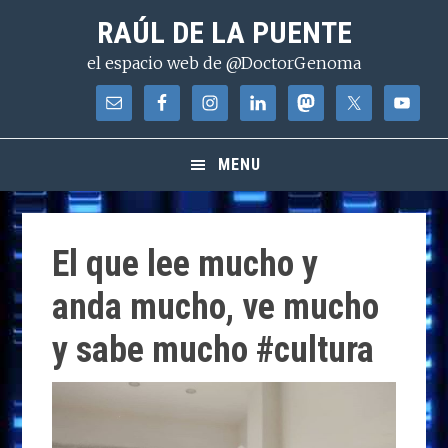
Saltar
Saltar
Saltar
RAÚL DE LA PUENTE
a
al
a
el espacio web de @DoctorGenoma
la
contenido
la
navegación
principal
barra
principal
lateral
principal
MENU
El que lee mucho y
anda mucho, ve mucho
y sabe mucho #cultura