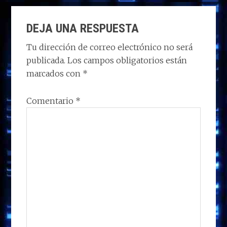
d
b
e
s
g
p
INTERACCIONES
o
o
dI
A
ra
ar
DEJA UNA RESPUESTA
CON
n
o
n
p
m
ti
LOS
Tu dirección de correo electrónico no será
k
p
r
publicada.
Los campos obligatorios están
LECTORES
marcados con
*
Comentario
*