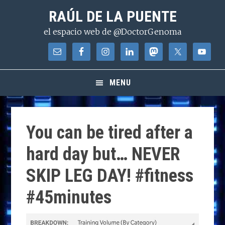
Saltar
Saltar
Saltar
RAÚL DE LA PUENTE
a
al
a
el espacio web de @DoctorGenoma
la
contenido
la
navegación
principal
barra
principal
lateral
principal
MENU
You can be tired after a
hard day but… NEVER
SKIP LEG DAY! #fitness
#45minutes