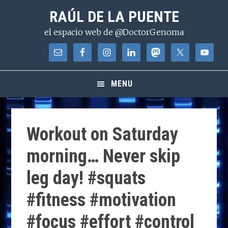
Saltar
Saltar
Saltar
RAÚL DE LA PUENTE
a
al
a
el espacio web de @DoctorGenoma
la
contenido
la
navegación
principal
barra
principal
lateral
principal
MENU
Workout on Saturday
morning… Never skip
leg day! #squats
#fitness #motivation
#focus #effort #control