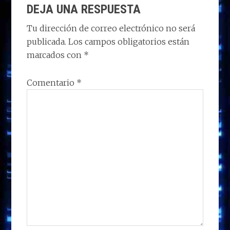
o
o
dI
A
ra
ar
DEJA UNA RESPUESTA
CON
n
o
n
p
m
ti
LOS
Tu dirección de correo electrónico no será
k
p
r
publicada.
Los campos obligatorios están
LECTORES
marcados con
*
Comentario
*