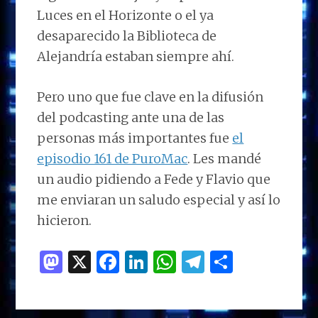
Luces en el Horizonte o el ya
desaparecido la Biblioteca de
Alejandría estaban siempre ahí.
Pero uno que fue clave en la difusión
del podcasting ante una de las
personas más importantes fue
el
episodio 161 de PuroMac
. Les mandé
un audio pidiendo a Fede y Flavio que
me enviaran un saludo especial y así lo
hicieron.
M
X
F
Li
W
T
C
as
a
n
h
el
o
to
ce
k
at
e
m