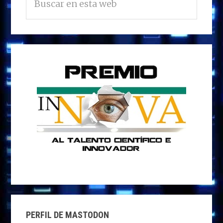
en
PRINCIPAL
esta
web
PERFIL DE MASTODON