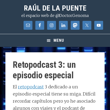
Saltar
Saltar
Saltar
RAÚL DE LA PUENTE
a
al
a
el espacio web de @DoctorGenoma
la
contenido
la
navegación
principal
barra
principal
lateral
principal
MENU
Retopodcast 3: un
episodio especial
El
retopodcast
3 dedicado a un
episodio especial tiene su miga. Difícil
recordar capítulos pero yo he asociado
algunos con viajes y el podcast de