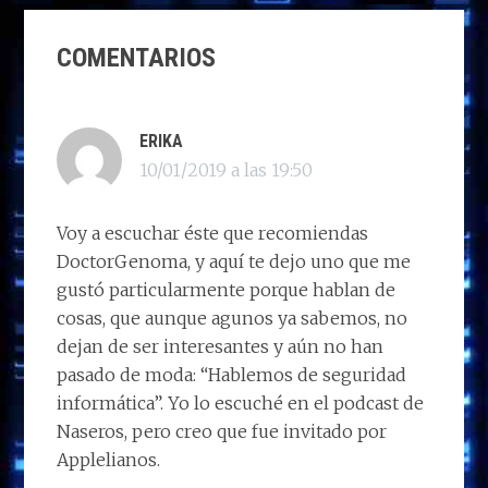
d
b
e
s
g
p
INTERACCIONES
o
o
dI
A
ra
ar
COMENTARIOS
CON
n
o
n
p
m
ti
LOS
k
p
r
LECTORES
ERIKA
10/01/2019 a las 19:50
Voy a escuchar éste que recomiendas
DoctorGenoma, y aquí te dejo uno que me
gustó particularmente porque hablan de
cosas, que aunque agunos ya sabemos, no
dejan de ser interesantes y aún no han
pasado de moda: “Hablemos de seguridad
informática”. Yo lo escuché en el podcast de
Naseros, pero creo que fue invitado por
Applelianos.