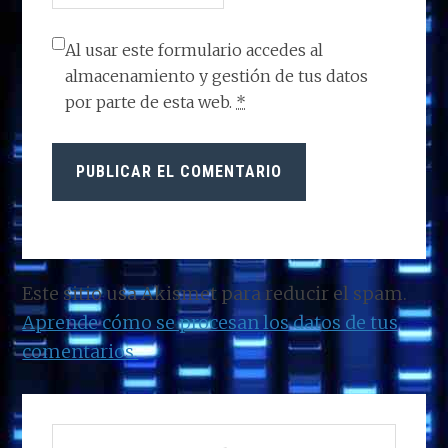
Al usar este formulario accedes al
almacenamiento y gestión de tus datos
por parte de esta web.
*
Este sitio usa Akismet para reducir el spam.
Aprende cómo se procesan los datos de tus
comentarios.
BARRA
Buscar
LATERAL