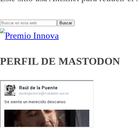
Buscar
Barra
en
lateral
esta
PERFIL DE MASTODON
web
principal