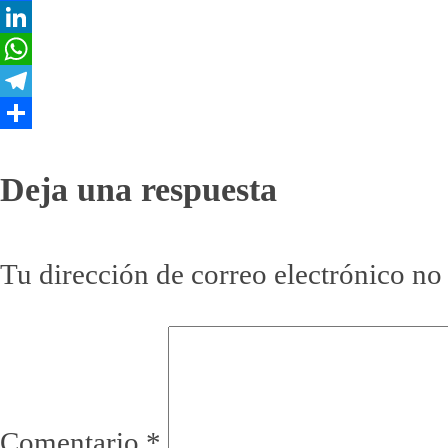
Facebook
LinkedIn
WhatsApp
Telegram
Compartir
Interacciones
Deja una respuesta
con
Tu dirección de correo electrónico no
los
lectores
Comentario
*