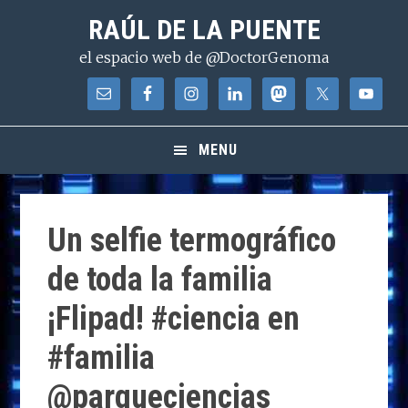
Saltar
Saltar
Saltar
RAÚL DE LA PUENTE
a
al
a
el espacio web de @DoctorGenoma
la
contenido
la
navegación
principal
barra
principal
lateral
principal
MENU
Un selfie termográfico
de toda la familia
¡Flipad! #ciencia en
#familia
@parqueciencias