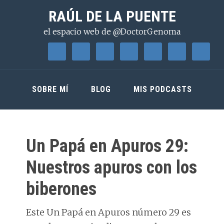
Saltar
Saltar
Saltar
RAÚL DE LA PUENTE
a
al
a
el espacio web de @DoctorGenoma
la
contenido
la
navegación
principal
barra
principal
lateral
principal
SOBRE MÍ
BLOG
MIS PODCASTS
Un Papá en Apuros 29:
Nuestros apuros con los
biberones
Este Un Papá en Apuros número 29 es