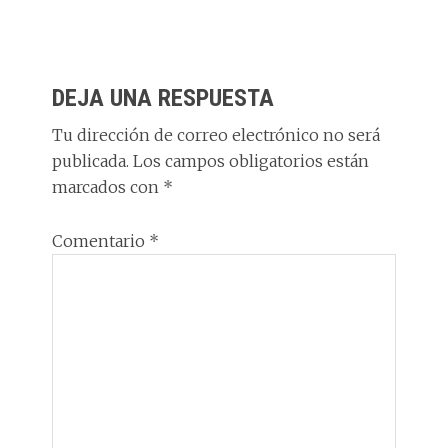
to
ce
k
at
e
m
d
b
e
s
g
p
INTERACCIONES
o
o
dI
A
ra
ar
DEJA UNA RESPUESTA
CON
n
o
n
p
m
ti
LOS
Tu dirección de correo electrónico no será
k
p
r
publicada.
Los campos obligatorios están
LECTORES
marcados con
*
Comentario
*