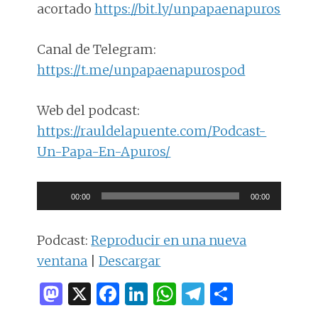
acortado
https://bit.ly/unpapaenapuros
Canal de Telegram:
https://t.me/unpapaenapurospod
Web del podcast:
https://rauldelapuente.com/Podcast-
Un-Papa-En-Apuros/
Reproductor
00:00
00:00
de
audio
Podcast:
Reproducir en una nueva
ventana
|
Descargar
M
X
F
Li
W
T
C
as
a
n
h
el
o