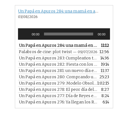
n
el
Un Papá en Apuros 284: una mamá en apuros con una familia más que especial
03/08/2026
Reproductor
00:00
00:00
de
audio
Un Papá en Apuros 284: una mamá en apuros con una familia más que especial
11:12
Palabros de cine: plot twist
12:56
— 09/07/2026
Un Papá en Apuros 283: Cumpleaños trimestral en 2026
14:36
Un Papá en Apuros 282: Fiesta con los chicos en casa
19:14
— 
Un Papá en Apuros 281: un nuevo día en un nuevo año
11:37
—
Un Papá en Apuros 280: Comprando un portátil reacondicionado
25:23
Un Papá en Apuros 279: Modelo Obsoleto con Diego
1:02:15
— 
Un Papá en Apuros 278: El peor día del año
8:27
— 07/01/2026
Un Papá en Apuros 277: Día de Reyes en 2026
8:24
— 06/01/2
Un Papá en Apuros 276: Ya llegan los Reyes
6:14
— 05/01/2026