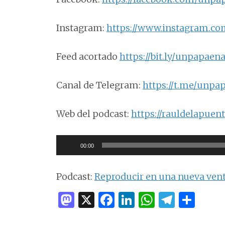
Instagram:
https://www.instagram.c
Feed acortado
https://bit.ly/unpapaen
Canal de Telegram:
https://t.me/unp
Web del podcast:
https://rauldelapue
Reproductor
00:00
de
audio
Podcast:
Reproducir en una nueva ven
M
X
F
Li
W
T
C
as
a
n
h
el
o