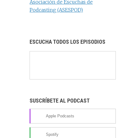
b
g
o
T
d
o
ra
k
u
o
m
b
k
e
C
ESCUCHA TODOS LOS EPISODIOS
h
a
n
n
el
SUSCRÍBETE AL PODCAST
Apple Podcasts
Spotify