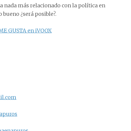
ra nada más relacionado con la política en
 bueno ¿será posible?.
ME GUSTA en iVOOX
il.com
napuros
paenapuros