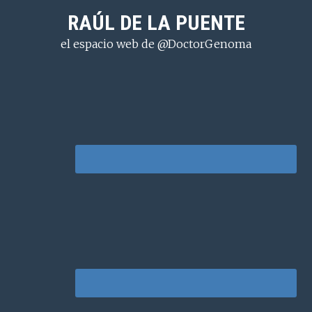
Saltar
Saltar
Saltar
RAÚL DE LA PUENTE
a
al
a
el espacio web de @DoctorGenoma
la
contenido
la
navegación
principal
barra
principal
lateral
principal