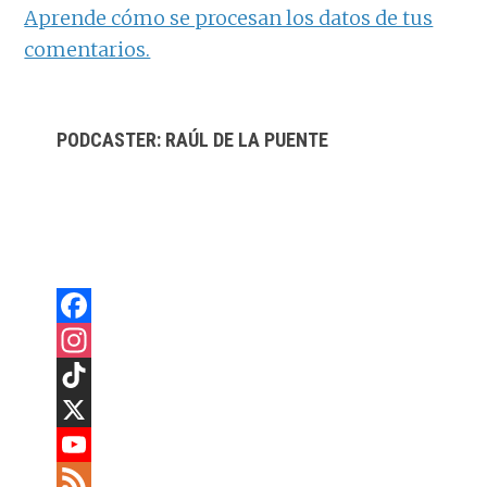
Aprende cómo se procesan los datos de tus
comentarios.
BARRA
PODCASTER: RAÚL DE LA PUENTE
LATERAL
PRINCIPAL
F
a
I
c
n
T
e
s
i
X
b
t
k
Y